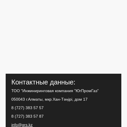
Контактные данные:
ТОО "Инжиниринговая компания "ЮгПромГаз"
050043 г.Алматы, мкр.Хан-Тәңірі, дом 17
8 (727) 383 57 57
8 (727) 383 57 87
info@grs.kz