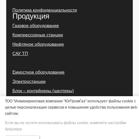
Политика конфиденциальности
Продукция
Газовое оборудование
Компрессорные станции
Нефтяное оборудование
САУ ТП
Емкостное оборудование
Электростанции
Блок – контейнеры (шелтеры)
Блочные котельные установки
ТОО "Инжиниринговая компания "ЮгПромГаз" использует файлы cookie с
целью персонализации сервисов и повышения удобства пользования веб-
сайтом.
Скачать каталог
Если вы не хотите использовать файлы cookie, измените настройки
браузера.
Искать